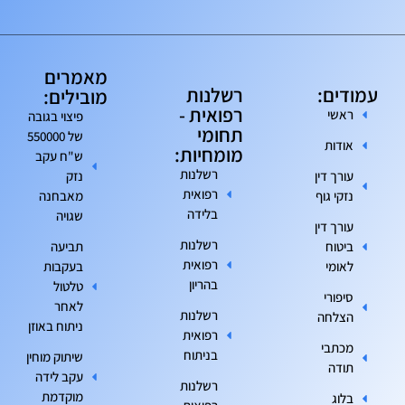
מאמרים
עמודים:
רשלנות
מובילים:
רפואית -
ראשי
פיצוי בגובה
תחומי
של 550000
אודות
מומחיות:
ש"ח עקב
רשלנות
עורך דין
נזק
רפואית
נזקי גוף
מאבחנה
בלידה
שגויה
עורך דין
רשלנות
ביטוח
תביעה
רפואית
לאומי
בעקבות
בהריון
טלטול
סיפורי
לאחר
רשלנות
הצלחה
ניתוח באוזן
רפואית
מכתבי
בניתוח
שיתוק מוחין
תודה
עקב לידה
רשלנות
מוקדמת
בלוג