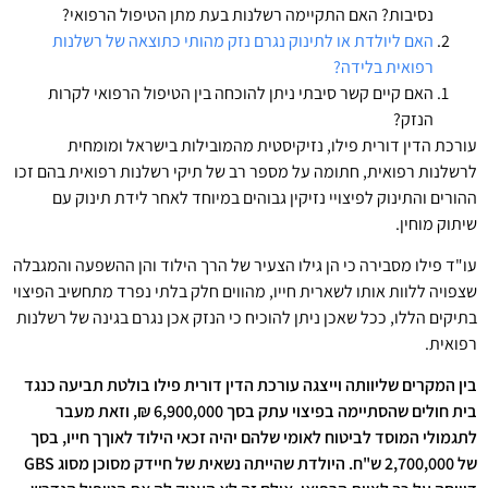
נסיבות? האם התקיימה רשלנות בעת מתן הטיפול הרפואי?
האם ליולדת או לתינוק נגרם נזק מהותי כתוצאה של רשלנות
רפואית בלידה?
האם קיים קשר סיבתי ניתן להוכחה בין הטיפול הרפואי לקרות
הנזק?
עורכת הדין דורית פילו, נזיקיסטית מהמובילות בישראל ומומחית
לרשלנות רפואית, חתומה על מספר רב של תיקי רשלנות רפואית בהם זכו
ההורים והתינוק לפיצויי נזיקין גבוהים במיוחד לאחר לידת תינוק עם
שיתוק מוחין.
עו"ד פילו מסבירה כי הן גילו הצעיר של הרך הילוד והן ההשפעה והמגבלה
שצפויה ללוות אותו לשארית חייו, מהווים חלק בלתי נפרד מתחשיב הפיצוי
בתיקים הללו, ככל שאכן ניתן להוכיח כי הנזק אכן נגרם בגינה של רשלנות
רפואית.
בין המקרים שליוותה וייצגה עורכת הדין דורית פילו בולטת תביעה כנגד
בית חולים שהסתיימה בפיצוי עתק בסך 6,900,000 ₪, וזאת מעבר
לתגמולי המוסד לביטוח לאומי שלהם יהיה זכאי הילוד לאוךך חייו, בסך
של 2,700,000 ש"ח. היולדת שהייתה נשאית של חיידק מסוכן מסוג
GBS