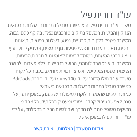
עו"ד דורית פילו
משרד עו"ד דורית פילו הוא משרד מוביל בתחום הרשלנות הרפואית,
הנזיקין והביטוח, המטפל בתיקים מורכבים מאד, בהיקף כספי גבוה.
המשרד מטפל בלקוחות פרטיים, נפגעי רשלנות רפואית, תאונות
דרכים, תאונות עבודה ונפגעי פגיעות גוף נוספים, ומעניק ליווי, ייעוץ
וייצוג בבתי המשפט, במוסד לביטוח לאומי ומול חברות הביטוח.
המשרד ידוע כמשרד לוחמני, הפועל בנחישות וללא פשרות, להשגת
הפיצוי הכספי המקסימלי ולמיצוי זכויות מוחלט, בעבור כל לקוח.
משרד עו"ד פילו מדורג על ידי duns 100 ועל ידי חברת BdiCode
כמשרד מוביל בתחום הרשלנות הרפואית בישראל.
כמות התיקים שהמשרד לוקח לטיפולו היא קטנה, באופן יחסי, על
מנת לאפשר טיפול קפדני, יסודי ומעמיק בכל תיק. כל אחד מן
התיקים מטופל מתחילת הדרך ועד לסיום ההליך בהצלחה, על ידי
עו"ד דורית פילו באופן אישי.
אודות המשרד
|
הצלחות
|
יצירת קשר