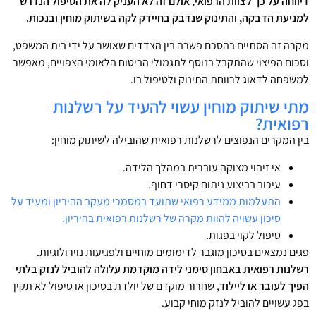
דיווחה על כך לצוות הרפואי, אולם זה לא העניק לה את הטיפול הנדרש
למניעת הדבקה, והתינוק שנדבק בחיידק לקה בשיתוק מוחין ובנכות.
מקרה זה הסתיים בהסכם פשרה בין הצדדים שאושר על ידי בית המשפט,
וסכום הפיצוי שהתקבל בנוסף לתגמולי הביטוח הלאומי הצפויים, מאפשר
למשפחה לדאוג לרווחת התינוק ולטיפול בו.
מתי שיתוק מוחין עשוי להעיד על רשלנות
רפואית?
בין המקרים הנפוצים לרשלנות רפואית שהובילה לשיתוק מוחין:
אי זיהוי מצוקה עוברית במהלך הלידה.
עיכוב בביצוע ניתוח קיסרי דחוף.
התעלמות ממידע רפואי שתועד במסמכי מעקב ההיריון ומעיד על
סיכון עשויה להוות מקרה של רשלנות רפואית בהיריון.
טיפול לקוי בפגות.
פגים נמצאים בסיכון מוגבר לדימומים מוחיים ולפגיעות נוירולוגיות.
רשלנות
רפואית
באבחון
סימני
לידה
מוקדמת
עלולה
להוביל
לנזק
בלתי
הפיך
לעובר
או
ליילוד
, שחרור מוקדם של יולדת בסיכון או טיפול לא תקין
בפג עשויים להוביל לנזק מוחי קבוע.