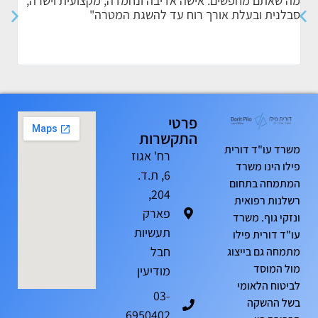
מה שאתם מחפשים. אישה אדיבה ונחמדה, מקצועית וישרה,
אותי
סבלנית ובעלת אורך רוח עד להשגת המטרה"
הדרך
הטיפ
ומקצ
פרטי
התקשרות
משרד עו"ד דורית
רח' אגוז
פילו הינו משרד
6, ת.ד.
המתמחה בתחום
204,
רשלנות רפואית
פארק
ונזקי גוף. משרד
תעשיות
עו"ד דורית פילו
חבל
מתמחה גם בייצוג
מול המוסד
מודיעין
לביטוח הלאומי
03-
בשל ההשקה
6950402