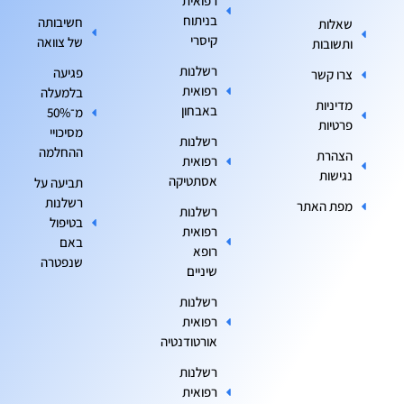
רפואית
בניתוח
חשיבותה
שאלות
קיסרי
של צוואה
ותשובות
רשלנות
פגיעה
צרו קשר
רפואית
בלמעלה
מדיניות
באבחון
מ־50%
פרטיות
מסיכויי
רשלנות
ההחלמה
הצהרת
רפואית
נגישות
אסתטיקה
תביעה על
רשלנות
מפת האתר
רשלנות
בטיפול
רפואית
באם
רופא
שנפטרה
שיניים
רשלנות
רפואית
אורטודנטיה
רשלנות
רפואית