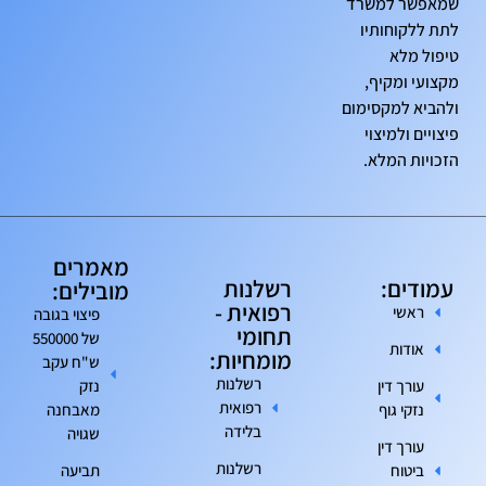
שמאפשר למשרד
לתת ללקוחותיו
טיפול מלא
מקצועי ומקיף,
ולהביא למקסימום
פיצויים ולמיצוי
הזכויות המלא.
מאמרים
עמודים:
רשלנות
מובילים:
רפואית -
ראשי
פיצוי בגובה
תחומי
של 550000
אודות
מומחיות:
ש"ח עקב
רשלנות
עורך דין
נזק
רפואית
נזקי גוף
מאבחנה
בלידה
שגויה
עורך דין
רשלנות
ביטוח
תביעה