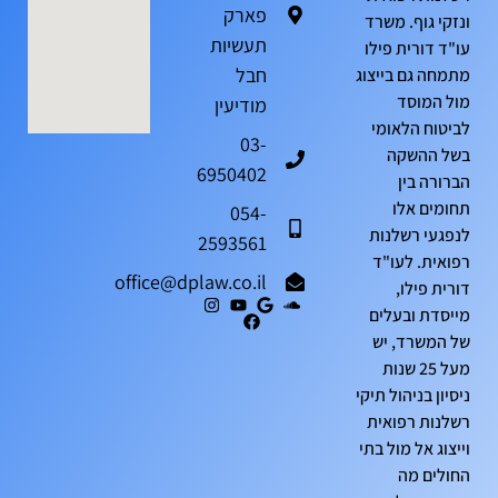
פארק
ונזקי גוף. משרד
תעשיות
עו"ד דורית פילו
חבל
מתמחה גם בייצוג
מול המוסד
מודיעין
לביטוח הלאומי
03-
בשל ההשקה
6950402
הברורה בין
תחומים אלו
054-
לנפגעי רשלנות
2593561
רפואית. לעו"ד
office@dplaw.co.il
דורית פילו,
מייסדת ובעלים
של המשרד, יש
מעל 25 שנות
ניסיון בניהול תיקי
רשלנות רפואית
וייצוג אל מול בתי
החולים מה