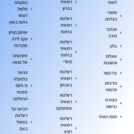
רפואית
לאומי
בעקבות
בהריון
טלטול
סיפורי
לאחר
רשלנות
הצלחה
ניתוח באוזן
רפואית
מכתבי
בניתוח
שיתוק מוחין
תודה
עקב לידה
רשלנות
מוקדמת
בלוג
רפואית
בניתוח
חשיבותה
שאלות
קיסרי
של צוואה
ותשובות
רשלנות
פגיעה
צרו קשר
רפואית
בלמעלה
מדיניות
באבחון
מ־50%
פרטיות
מסיכויי
רשלנות
ההחלמה
הצהרת
רפואית
נגישות
אסתטיקה
תביעה על
רשלנות
מפת האתר
רשלנות
בטיפול
רפואית
באם
רופא