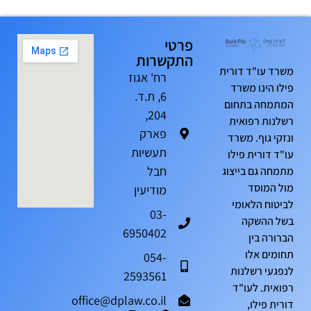
פרטי
התקשרות
משרד עו"ד דורית
רח' אגוז
פילו הינו משרד
6, ת.ד.
המתמחה בתחום
204,
רשלנות רפואית
פארק
ונזקי גוף. משרד
תעשיות
עו"ד דורית פילו
חבל
מתמחה גם בייצוג
מול המוסד
מודיעין
לביטוח הלאומי
03-
בשל ההשקה
6950402
הברורה בין
תחומים אלו
054-
לנפגעי רשלנות
2593561
רפואית. לעו"ד
office@dplaw.co.il
דורית פילו,