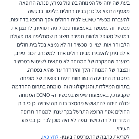
בעת שהייתה של המנוחה בטיפול נמרץ, פנתה הרופאה
מאסף הרופא אל כונן בבית החולים בלינסון בבקשה
להעברת מכשיר ECMO לבית החולים אסף הרופא בדחיפות.
מכשיר זה מאפשר באמצעות טכנולוגיה רפואית, לחמצן את
דמו של מטופל ולהוות תמיכה חיצונית שמחליפה את פעולת
הלב והריאות. יצוין כי מכשיר זה לא נמצא בכל בית חולים
אולם ניתן להעבירו מבית חולים אחד למשנהו. הכונן סירב,
בטענה שהמקרה של המנוחה לא מתאים לשימוש במכשיר
ומצבה של המנוחה הלך והידרדר עד שהיא נפטרה.
במסגרת התביעה הוגשו חוות דעת רפואיות של מומחה
בתחום המיילדות והגניקולוגיה והן מומחה בתחום ההרדמה
שקבעו כי, באמצעות שימוש במכשיר ה- ECMO המנוחה
יכולה היתה להתאושש מהמצב בו היתה שרויה וכן כי בית
החולים אסף הרופא התרשל בכך שנתן למנוחה תרופה
המזרזת לידה כאשר גופה לא היה מוכן לכך וכן בביצוע
העירוי.
לקריאת כתבה שהתפרסמה בענין-
לחץ כאן
.