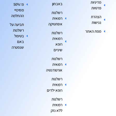
מדיניות
באבחון
מ־50%
פרטיות
מסיכויי
רשלנות
ההחלמה
הצהרת
רפואית
נגישות
אסתטיקה
תביעה על
רשלנות
מפת האתר
רשלנות
בטיפול
רפואית
באם
רופא
שנפטרה
שיניים
רשלנות
רפואית
אורטודנטיה
רשלנות
רפואית
רופא ילדים
רשלנות
רפואית
ללא נזק