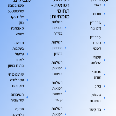
רפואית -
ראשי
פיצוי בגובה
תחומי
של 550000
אודות
מומחיות:
ש"ח עקב
רשלנות
עורך דין
נזק
רפואית
נזקי גוף
מאבחנה
בלידה
שגויה
עורך דין
רשלנות
ביטוח
תביעה
רפואית
לאומי
בעקבות
בהריון
טלטול
סיפורי
לאחר
רשלנות
הצלחה
ניתוח באוזן
רפואית
מכתבי
בניתוח
שיתוק מוחין
תודה
עקב לידה
רשלנות
מוקדמת
בלוג
רפואית
בניתוח
חשיבותה
שאלות
קיסרי
של צוואה
ותשובות
רשלנות
פגיעה
צרו קשר
רפואית
בלמעלה