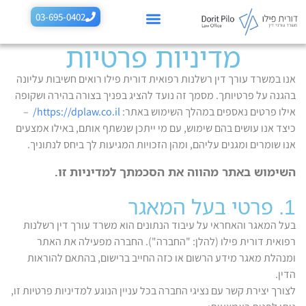
לתוכן
03-695-0402
מדיניות פרטיות
רשלנות רפואית בהריון
רשלנות רפואית בלידה
תביעות רשלנות נוספות
תחומים נוספים
אנו במשרד עורך דין רשלנות רפואית דורית פילו רואים חשיבות עליונה
בהגנה על פרטיותך. מסמך זה נועד להציג בפניך בצורה בהירה ושקופה
אילו פרטים נאספים במהלך השימוש באתר:
https://dplaw.co.il/
–
כיצד אנו עושים בהם שימוש, עם מי ייתכן שנשתף אותם, באילו אמצעים
אנו שומרים ומגנים עליהם, ומהן הזכויות המגיעות לך ביחס לנתוניך.
השימוש באתר מהווה את הסכמתך למדיניות זו.
1. פרטי בעל המאגר
בעל המאגר והאחראי על עיבוד הנתונים הוא משרד עורך דין רשלנות
רפואית דורית פילו (להלן: "החברה"). החברה מפעילה את האתר
ומנהלת מאגר מידע הרשום או כזה החייב ברישום, בהתאם להוראות
הדין.
לצורך יצירת קשר עם נציגי החברה בכל עניין הנוגע למדיניות פרטיות זו,