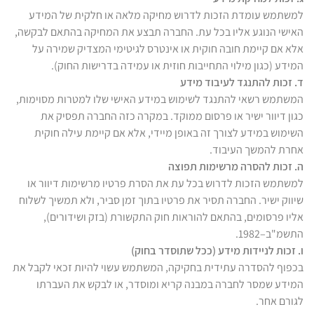
למשתמש עומדת הזכות לדרוש מחיקה מלאה או חלקית של המידע
האישי הנוגע אליו בכל עת. החברה תבצע את המחיקה בהתאם לבקשה,
אלא אם קיימת חובה חוקית או אינטרס לגיטימי המצדיק שמירה על
המידע (כגון מילוי התחייבות חוזית או עמידה בדרישות החוק).
ד. זכות להתנגד לעיבוד מידע
המשתמש רשאי להתנגד לשימוש במידע האישי שלו למטרות מסוימות,
כגון דיוור ישיר או פרסום ממוקד. במקרה כזה החברה תפסיק את
השימוש במידע לצורך זה באופן מיידי, אלא אם קיימת עילה חוקית
אחרת להמשך העיבוד.
ה. זכות להסרה מרשימות תפוצה
למשתמש הזכות לדרוש בכל עת את הסרת פרטיו מרשימות דיוור או
שיווק ישיר. החברה תסיר את פרטיו בתוך זמן סביר, ולא תמשיך לשלוח
אליו פרסומים, בהתאם להוראות חוק התקשורת (בזק ושידורים),
התשמ"ב–1982.
ו. זכות לניידות מידע (ככל שתוסדר בחוק)
בכפוף להסדרה עתידית בחקיקה, המשתמש עשוי להיות זכאי לקבל את
המידע שמסר לחברה במבנה קריא ומוסדר, או לבקש את העברתו
לגורם אחר.