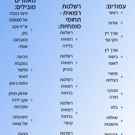
עמודים:
רשלנות
מובילים:
רפואית -
ראשי
פיצוי בגובה
תחומי
של 550000
אודות
מומחיות:
ש"ח עקב
רשלנות
עורך דין
נזק
רפואית
נזקי גוף
מאבחנה
בלידה
שגויה
עורך דין
רשלנות
ביטוח
תביעה
רפואית
לאומי
בעקבות
בהריון
טלטול
סיפורי
לאחר
רשלנות
הצלחה
ניתוח באוזן
רפואית
מכתבי
בניתוח
שיתוק מוחין
תודה
עקב לידה
רשלנות
מוקדמת
בלוג
רפואית
בניתוח
חשיבותה
שאלות
קיסרי
של צוואה
ותשובות
רשלנות
פגיעה
צרו קשר