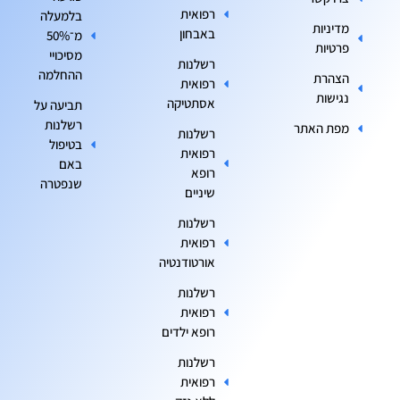
רפואית
בלמעלה
מדיניות
באבחון
מ־50%
פרטיות
מסיכויי
רשלנות
ההחלמה
הצהרת
רפואית
נגישות
אסתטיקה
תביעה על
רשלנות
מפת האתר
רשלנות
בטיפול
רפואית
באם
רופא
שנפטרה
שיניים
רשלנות
רפואית
אורטודנטיה
רשלנות
רפואית
רופא ילדים
רשלנות
רפואית