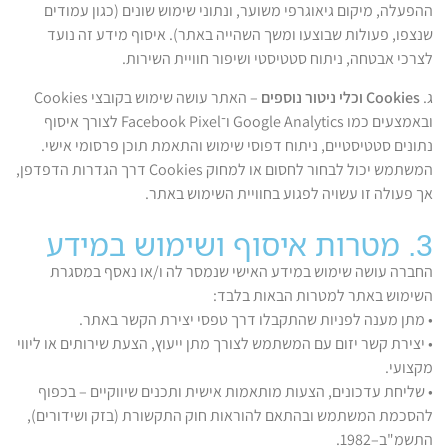
ההפעלה, מיקום גיאוגרפי משוער, ונתוני שימוש שונים (כגון עמודים
שנצפו, פעולות שבוצעו ומשך השהייה באתר). איסוף מידע זה נועד
לצרכי אבטחה, ניתוח סטטיסטי ושיפור חוויית השירות.
ג.
Cookies וכלי ניטור נוספים
– האתר עושה שימוש בקובצי Cookies
ובאמצעים כמו Google Analytics ו־Facebook Pixel לצורך איסוף
נתונים סטטיסטיים, ניתוח דפוסי שימוש והתאמת תוכן פרסומי אישי.
המשתמש יכול לבחור לחסום או למחוק Cookies דרך הגדרות הדפדפן,
אך פעולה זו עשויה לפגוע בחוויית השימוש באתר.
3. מטרות איסוף ושימוש במידע
החברה עושה שימוש במידע האישי שנמסר לה ו/או נאסף במסגרת
השימוש באתר למטרות הבאות בלבד:
• מתן מענה לפניות שהתקבלו דרך טפסי יצירת הקשר באתר.
• יצירת קשר יזום עם המשתמש לצורך מתן ייעוץ, הצעת שירותים או ליווי
מקצועי.
• שליחת עדכונים, הצעות מותאמות אישית ותכנים שיווקיים – בכפוף
להסכמת המשתמש ובהתאם להוראות חוק התקשורת (בזק ושידורים),
התשמ"ב–1982.