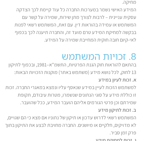
מחיקה.
המידע האישי נשמר במערכות החברה כל עוד קיימת לכך הצדקה
עסקית עניינית – לרבות לצורך מתן שירות, שמירה על קשר עם
המשתמש או עמידה בהוראות דין. עם זאת, המשתמש רשאי לפנות
בבקשה למחיקת המידע טרם מועד זה, והחברה תיענה לכך בכפוף
לאי-קיום חובה חוקית המחייבת שמירה על המידע.
8. זכויות המשתמש
בהתאם להוראות חוק הגנת הפרטיות, התשמ"א–1981, ובכפוף לתיקון
13 לחוק, לכל נושא מידע (משתמש באתר) מוקנות הזכויות הבאות:
א. זכות לעיון במידע
למשתמש הזכות לעיין במידע שנאסף עליו ונמצא במאגרי החברה. זכות
זו כוללת מידע על סוגי הנתונים שנשמרו, מטרות עיבודם, תקופת
שמירתם וכן פרטי הגורמים אליהם הועבר המידע, ככל שהועבר.
ב. זכות לתיקון מידע
המשתמש רשאי לדרוש עדכון או תיקון של נתוניו אם מצא כי הם שגויים,
לא מדויקים, חלקיים או מיושנים. החברה מחויבת לבצע את התיקון בתוך
פרק זמן סביר.
ג. זכות למחיקת מידע