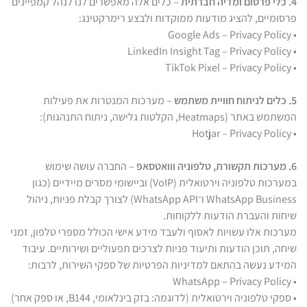
4. כלי פרסום ומדיה חברתית
– כלים אלה מאפשרים לנו לנהל קמפיינים
פרסומיים, להציג מודעות ממוקדות ולבצע רימרקטינג:
• Google Ads – Privacy Policy
• LinkedIn Insight Tag – Privacy Policy
• TikTok Pixel – Privacy Policy
5. כלים לניתוח חוויית משתמש
– מערכות המנטרות את פעילות
המשתמש באתר (Heatmaps, הקלטות גלישה, ניתוח התנהגות):
• Hotjar – Privacy Policy
6. מערכות תקשורת, טלפוניה ווואטסאפ
– החברה עושה שימוש
במערכות טלפוניה וירטואלית (VoIP) וביישומי מסרים מיידיים (כגון
WhatsApp Business ו־WhatsApp API) לצורך קבלת פניות, ניהול
שיחות והעברת הודעות ללקוחות.
מערכות אלו עשויות לאסוף ולעבד מידע אישי הכולל מספרי טלפון, זמני
שיחה, תוכן הודעות ותיעוד פניות לצרכים תפעוליים ושירותיים. עיבוד
המידע נעשה בהתאם למדיניות הפרטיות של ספקי השירות, לרבות:
• WhatsApp – Privacy Policy
• ספקי טלפוניה וירטואלית (לדוגמה: בזק בינלאומי, B144, או ספק אחר)