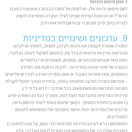
ז. אופן מימוש הזכויות
לשם מימוש זכויות אלו, יש לפנות אל החברה בכתב באמצעות כתובת
הדוא"ל או הכתובת הפיזית שצוינו לעיל. החברה מתחייבת להשיב
לפנייה בתוך פרק זמן סביר ובהתאם להוראות הדין.
9. עדכונים ושינויים במדיניות
החברה שומרת לעצמה את הזכות לעדכן, לשנות, להוסיף או לגרוע
מהוראות מדיניות פרטיות זו בכל עת, בהתאם לשיקול דעתה הבלעדי,
וזאת בשל שינויים טכנולוגיים, עסקיים, משפטיים או רגולטוריים.
במקרה של שינוי מהותי במדיניות – לרבות הרחבת סוגי המידע
הנאספים, שינוי מטרות העיבוד או אופן מסירת המידע לצדדים שלישיים
– תפרסם החברה הודעה מתאימה באתר, ובמידת הצורך תפעל לקבלת
הסכמה מחודשת מהמשתמשים, ככל שהדבר יידרש על פי דין.
מדיניות הפרטיות מתעדכנת מעת לעת, ותאריך העדכון האחרון יופיע
בראש או בתחתית המסמך. המשך שימוש באתר לאחר פרסום גרסה
עדכנית של המדיניות יהווה אישור והסכמה של המשתמש לתנאים
המעודכנים.
המשתמש נדרש לעיין במדיניות הפרטיות מדי פעם, על מנת להתעדכן
בשינויים שחלו בה. אם המשתמש אינו מסכים לנוסח העדכני, עליו