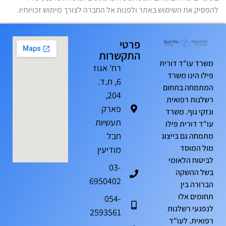
להפסיק את השימוש באתר ולפנות אל החברה לצורך מימוש זכויותיו.
פרטי
התקשרות
משרד עו"ד דורית
רח' אגוז
פילו הינו משרד
6, ת.ד.
המתמחה בתחום
204,
רשלנות רפואית
פארק
ונזקי גוף. משרד
תעשיות
עו"ד דורית פילו
חבל
מתמחה גם בייצוג
מול המוסד
מודיעין
לביטוח הלאומי
03-
בשל ההשקה
6950402
הברורה בין
תחומים אלו
054-
לנפגעי רשלנות
2593561
רפואית. לעו"ד