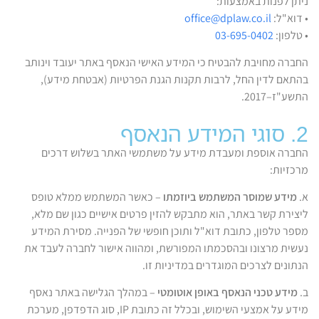
ניתן לפנות באמצעות:
• דוא"ל:
office@dplaw.co.il
• טלפון:
03-695-0402
החברה מחויבת להבטיח כי המידע האישי הנאסף באתר יעובד וינותב
בהתאם לדין החל, לרבות תקנות הגנת הפרטיות (אבטחת מידע),
התשע"ז–2017.
2. סוגי המידע הנאסף
החברה אוספת ומעבדת מידע על משתמשי האתר בשלוש דרכים
מרכזיות:
א.
מידע שמוסר המשתמש ביוזמתו
– כאשר המשתמש ממלא טופס
ליצירת קשר באתר, הוא מתבקש להזין פרטים אישיים כגון שם מלא,
מספר טלפון, כתובת דוא"ל ותוכן חופשי של הפנייה. מסירת המידע
נעשית מרצונו ובהסכמתו המפורשת, ומהווה אישור לחברה לעבד את
הנתונים לצרכים המוגדרים במדיניות זו.
ב.
מידע טכני הנאסף באופן אוטומטי
– במהלך הגלישה באתר נאסף
מידע על אמצעי השימוש, ובכלל זה כתובת IP, סוג הדפדפן, מערכת