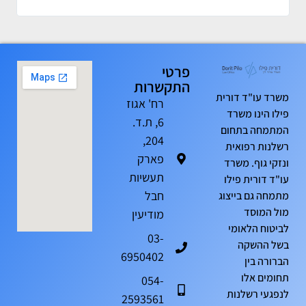
פרטי
התקשרות
משרד עו"ד דורית
רח' אגוז
פילו הינו משרד
6, ת.ד.
המתמחה בתחום
204,
רשלנות רפואית
פארק
ונזקי גוף. משרד
תעשיות
עו"ד דורית פילו
חבל
מתמחה גם בייצוג
מול המוסד
מודיעין
לביטוח הלאומי
03-
בשל ההשקה
6950402
הברורה בין
תחומים אלו
054-
לנפגעי רשלנות
2593561