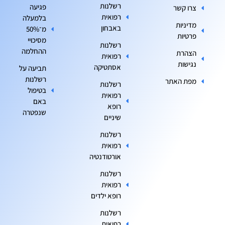
רשלנות
פגיעה
צרו קשר
רפואית
בלמעלה
מדיניות
באבחון
מ־50%
פרטיות
מסיכויי
רשלנות
ההחלמה
הצהרת
רפואית
נגישות
אסתטיקה
תביעה על
רשלנות
מפת האתר
רשלנות
בטיפול
רפואית
באם
רופא
שנפטרה
שיניים
רשלנות
רפואית
אורטודנטיה
רשלנות
רפואית
רופא ילדים
רשלנות
רפואית