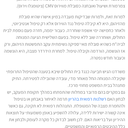
צמרמורת ושיעול ואובחנה כסובלת מווירוס CMV (ציטומגלו וירוס).
למרות זאת, ולמרות שבדיקות מעבדה במיון אישרו שהיא סובלת
מהזיהום, היא לא קיבלה טיפול נגד הווירוס אלא רק טיפול אנטיביוטי,
ולאחר כחמישה ימי אשפוז שוחררה. כעבור יממה, חזרה פעם נוספת לבית
החולים, ושוחררה שוב ללא טיפול. בפעם השלישית הגיעה המנוחה
לביה"ח כשהיא סובלת מאי־ספיקה נשימתית עקב התפשטות הזיהום, ורק
אז הונשמה, הורדמה וקיבלה טיפול. למחרת הידרדר מצבה, היא הונשמה
וכעבור חודש נפטרה.
משרדנו הגיש תביעה כנגד בית החולים שיבא בטענה שהטיפול התרופתי
שקיבלה המנוחה החל מאוחר מדי, עובדה שהובילה לפטירתה. התיק
מתנהל בבית המשפט מחוזי מרכז.
גם במקרים בהם מדובר במחלות שהתפתחו במהלך תקופת המעקב, יש
לבחון האם
רשלנות רפואית בהריון
תרמה לאיחור באבחון או בטיפול
ולהחמרת מצבה של המטופלת. התנהלות רפואית לא תקינה, גם כאשר
אינה קשורה ישירות ללידה, עלולה להשפיע באופן משמעותי על תוצאות
ההיריון ועל בריאות האם. לכן חשוב לבדוק כל מקרה לעומק ולבחון את
כלל ההיבטים הרפואיים והמשפטיים.