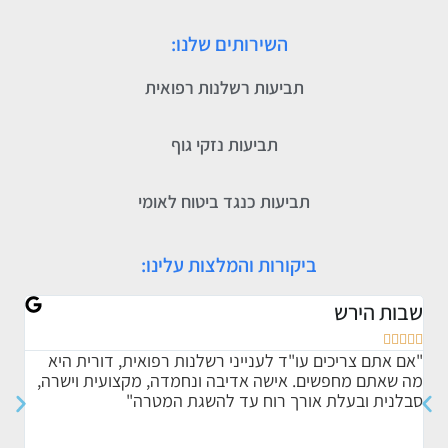
השירותים שלנו:
תביעות רשלנות רפואית
תביעות נזקי גוף
תביעות כנגד ביטוח לאומי
ביקורות והמלצות עלינו:
שבות הירש
אתי








"אם אתם צריכים עו"ד לענייני רשלנות רפואית, דורית היא
"ברצ
מה שאתם מחפשים. אישה אדיבה ונחמדה, מקצועית וישרה,
אותי
סבלנית ובעלת אורך רוח עד להשגת המטרה"
הדרך
הטיפ
ומקצ