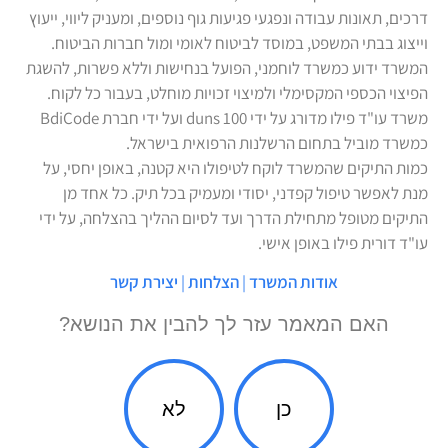
דרכים, תאונות עבודה ונפגעי פגיעות גוף נוספים, ומעניק ליווי, ייעוץ
וייצוג בבתי המשפט, במוסד לביטוח לאומי ומול חברות הביטוח.
המשרד ידוע כמשרד לוחמני, הפועל בנחישות וללא פשרות, להשגת
הפיצוי הכספי המקסימלי ולמיצוי זכויות מוחלט, בעבור כל לקוח.
משרד עו"ד פילו מדורג על ידי duns 100 ועל ידי חברת BdiCode
כמשרד מוביל בתחום הרשלנות הרפואית בישראל.
כמות התיקים שהמשרד לוקח לטיפולו היא קטנה, באופן יחסי, על
מנת לאפשר טיפול קפדני, יסודי ומעמיק בכל תיק. כל אחד מן
התיקים מטופל מתחילת הדרך ועד לסיום ההליך בהצלחה, על ידי
עו"ד דורית פילו באופן אישי.
אודות המשרד
|
הצלחות
|
יצירת קשר
האם המאמר עזר לך להבין את הנושא?
כן
לא