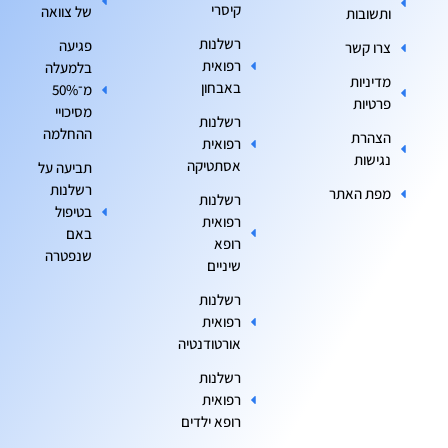
קיסרי
של צוואה
ותשובות
רשלנות
פגיעה
צרו קשר
רפואית
בלמעלה
מדיניות
באבחון
מ־50%
פרטיות
מסיכויי
רשלנות
ההחלמה
הצהרת
רפואית
נגישות
אסתטיקה
תביעה על
רשלנות
מפת האתר
רשלנות
בטיפול
רפואית
באם
רופא
שנפטרה
שיניים
רשלנות
רפואית
אורטודנטיה
רשלנות
רפואית
רופא ילדים