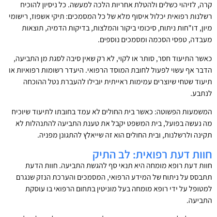
קרה, לזיהוי כשלים ולהטלת אחריות הלכה למעשה. כל ניסיון להוכיח
רשלנות רפואית יכלול איסוף מלא של כל המסמכים: תיקי אשפוז, רישומי
מיון, דו"חות ניתוח, סיכומי ביקור והמלצות, בדיקות הדמיה, תוצאות
מעבדה, טפסי הסכמה ומסמכים נוספים.
כאשר התיעוד חסר, סותר או לקוי, לא רק שאין סיבה לסגת מן התביעה,
הדבר אף עשוי לפעול לחובת המוסד הרפואי. היעדר רשומות רפואיות או
תיעוד שטחי שיוצרים עמימות ראייתית יובילו להעברת נטל ההוכחה
לנתבע.
המשמעות הפשוטה: כאשר בית החולים לא עמד בחובתו לתיעוד שיוכיח
מה נעשה בפועל, בית המשפט יקבל את טענת התביעה להתנהלות לא
תקינה ולרשלנות, ובית החולים הוא זה שייאלץ להתגונן מפניה.
חוות דעת רפואית: לב התיק
חוות דעת רופא מומחה היא תנאי סף להגשת התביעה. חוות הדעת
תתבסס על ניתוח של המידע הרפואי, המסמכים והערכת הנזק שנגרם
למטופל על ידי רופא מומחה בעל מוניטין בתחום הרפואי בו עוסקת
התביעה.