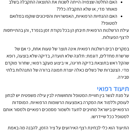
האם החלטה שצפויה הייתה לשנות את התוצאה התקבלה בשלב
מאוחר מדי, או שלא התקבלה כלל?
האם ההנחיות הרפואיות, האפשרויות והסיכונים שוקפו במלואם
למטופל?
עילת הרשלנות הרפואית תיבחן הן בכל נקודת זמן בנפרד, והן בהתייחסות
לרצף הפעולות.
במקרים רבים רשלנות רפואית אינה תוצר של טעות אחת, כי אם של
שרשרת מחדלים, דוגמת: תלונה שלא תועדה, בדיקה שלא בוצעה, רופא
שהקל ראש בתוצאת בדיקה חריגה, אי ביצוע מעקב רפואי, שחרור מוקדם
מדי. הצטברות של כשלים כאלה יוצרת תמונה ברורה של התנהלות בלתי
סבירה.
תיעוד רפואי
על מנת לגשר בין חוויית המטופל ותחושותיו לבין עילה משפטית יש לבחון
לעומק וללמוד את המקרה באמצעות הרשומות הרפואיות. המוסדות
הרפואיים בישראל מחויבים לתעד ולשמור מסמכים רפואיים ולמסור אותם
למטופל ככל שיידרשו.
התיעוד הוא כלי לבחינת רצף האירועים על ציר הזמן, להבנה מה באמת