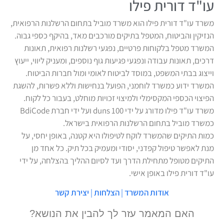
עו"ד דורית פילו
משרד עו"ד דורית פילו הוא משרד מוביל בתחום הרשלנות הרפואית,
הנזיקין והביטוח, המטפל בתיקים מורכבים מאד, בהיקף כספי גבוה.
המשרד מטפל בלקוחות פרטיים, נפגעי רשלנות רפואית, תאונות
דרכים, תאונות עבודה ונפגעי פגיעות גוף נוספים, ומעניק ליווי, ייעוץ
וייצוג בבתי המשפט, במוסד לביטוח לאומי ומול חברות הביטוח.
המשרד ידוע כמשרד לוחמני, הפועל בנחישות וללא פשרות, להשגת
הפיצוי הכספי המקסימלי ולמיצוי זכויות מוחלט, בעבור כל לקוח.
משרד עו"ד פילו מדורג על ידי duns 100 ועל ידי חברת BdiCode
כמשרד מוביל בתחום הרשלנות הרפואית בישראל.
כמות התיקים שהמשרד לוקח לטיפולו היא קטנה, באופן יחסי, על
מנת לאפשר טיפול קפדני, יסודי ומעמיק בכל תיק. כל אחד מן
התיקים מטופל מתחילת הדרך ועד לסיום ההליך בהצלחה, על ידי
עו"ד דורית פילו באופן אישי.
אודות המשרד
|
הצלחות
|
יצירת קשר
האם המאמר עזר לך להבין את הנושא?