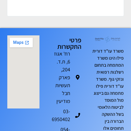
הטיפ
ומקצ
פרטי
התקשרות
משרד עו"ד דורית
רח' אגוז
פילו הינו משרד
6, ת.ד.
המתמחה בתחום
204,
רשלנות רפואית
פארק
ונזקי גוף. משרד
תעשיות
עו"ד דורית פילו
חבל
מתמחה גם בייצוג
מול המוסד
מודיעין
לביטוח הלאומי
03-
בשל ההשקה
6950402
הברורה בין
תחומים אלו
054-