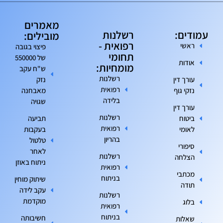
מאמרים
עמודים:
רשלנות
מובילים:
רפואית -
ראשי
פיצוי בגובה
תחומי
של 550000
אודות
מומחיות:
ש"ח עקב
רשלנות
עורך דין
נזק
רפואית
נזקי גוף
מאבחנה
בלידה
שגויה
עורך דין
רשלנות
ביטוח
תביעה
רפואית
לאומי
בעקבות
בהריון
טלטול
סיפורי
לאחר
רשלנות
הצלחה
ניתוח באוזן
רפואית
מכתבי
בניתוח
שיתוק מוחין
תודה
עקב לידה
רשלנות
מוקדמת
בלוג
רפואית
בניתוח
חשיבותה
שאלות