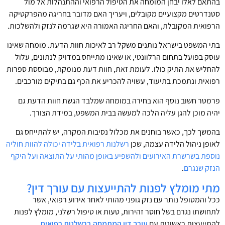
בהתאם לאלו יבחן המומחה את הטיפול הרפואי וההתנהלות אל מול
סטנדרטים מקצועיים מקובלים, ויעריך האם מדובר בחריגה מהפרקטיקה
הרפואית המקובלת, והאם החריגה האמורה היא שגרמה לנזק ולהשלכות.
בתי המשפט בישראל נותנים משקל רב לאיכות חוות הדעת. מומחה שאינו
עוסק בפועל בתחום הרלוונטי, או שאינו מתייחס במדויק לנתונים, עלול
להחליש את התיק כולו. לעומת זאת, חוות דעת מנומקת, מבוססת ספרות
רפואית ונתמכת בתיעוד, עשויה להכריע את הכף גם בתיקים מורכבים.
פרמטר חשוב נוסף הוא בחירה במומחה שמלבד הגשת חוות הדעת גם
יהיה מוכן להגן עליה הלכה למעשה בבית המשפט, במידת הצורך.
בהמשך לכך, כאשר בוחנים את מכלול נסיבות המקרה, יש להתייחס גם
לאופן ניהול הלידה עצמה, שכן
רשלנות רפואית בלידה יכולה להוות חוליה
נוספת בשרשרת האירועים ולהשפיע באופן מהותי על התוצאה ועל היקף
הנזק שנגרם
.
מתי מומלץ לפנות להתייעצות עם עורך דין?
ככל והמטופל נותר עם נזק גופני מהותי לאחר אירוע רפואי, אשר
לתחושתו נגרם בשל חוסר זהירות, טעות או טיפול רשלני, מומלץ לפנות
להתייעצות ראשונית עם
עורך דין המתמחה ברשלנות רפואית
.