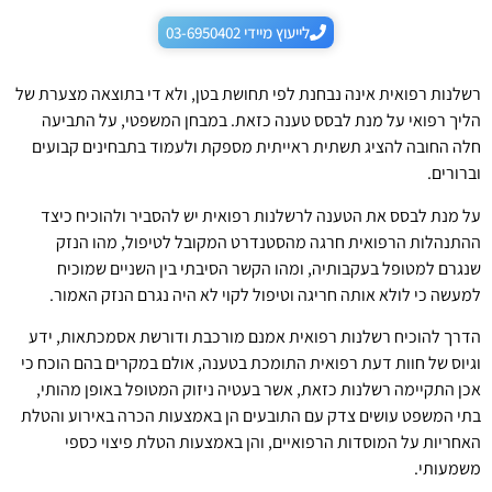
לייעוץ מיידי 03-6950402
רשלנות רפואית אינה נבחנת לפי תחושת בטן, ולא די בתוצאה מצערת של
הליך רפואי על מנת לבסס טענה כזאת. במבחן המשפטי, על התביעה
חלה החובה להציג תשתית ראייתית מספקת ולעמוד בתבחינים קבועים
וברורים.
על מנת לבסס את הטענה לרשלנות רפואית יש להסביר ולהוכיח כיצד
ההתנהלות הרפואית חרגה מהסטנדרט המקובל לטיפול, מהו הנזק
שנגרם למטופל בעקבותיה, ומהו הקשר הסיבתי בין השניים שמוכיח
למעשה כי לולא אותה חריגה וטיפול לקוי לא היה נגרם הנזק האמור.
הדרך להוכיח רשלנות רפואית אמנם מורכבת ודורשת אסמכתאות, ידע
וגיוס של חוות דעת רפואית התומכת בטענה, אולם במקרים בהם הוכח כי
אכן התקיימה רשלנות כזאת, אשר בעטיה ניזוק המטופל באופן מהותי,
בתי המשפט עושים צדק עם התובעים הן באמצעות הכרה באירוע והטלת
האחריות על המוסדות הרפואיים, והן באמצעות הטלת פיצוי כספי
משמעותי.