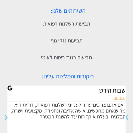
השירותים שלנו:
תביעות רשלנות רפואית
תביעות נזקי גוף
תביעות כנגד ביטוח לאומי
ביקורות והמלצות עלינו:
שבות הירש
אתי








"אם אתם צריכים עו"ד לענייני רשלנות רפואית, דורית היא
"ברצ
מה שאתם מחפשים. אישה אדיבה ונחמדה, מקצועית וישרה,
אותי
סבלנית ובעלת אורך רוח עד להשגת המטרה"
הדרך
הטיפ
ומקצ