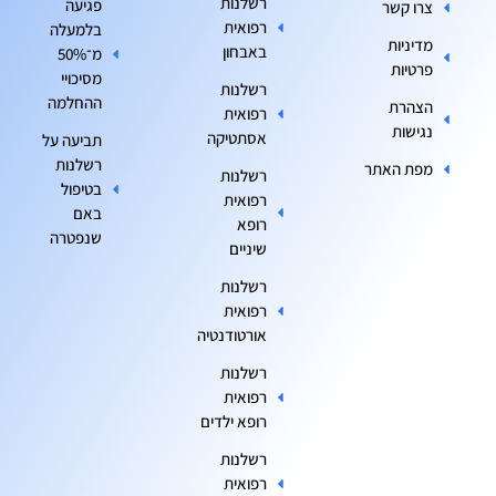
רשלנות
פגיעה
צרו קשר
רפואית
בלמעלה
מדיניות
באבחון
מ־50%
פרטיות
מסיכויי
רשלנות
ההחלמה
הצהרת
רפואית
נגישות
אסתטיקה
תביעה על
רשלנות
מפת האתר
רשלנות
בטיפול
רפואית
באם
רופא
שנפטרה
שיניים
רשלנות
רפואית
אורטודנטיה
רשלנות
רפואית
רופא ילדים
רשלנות
רפואית