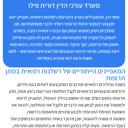
משרד עורכי הדין דורית פילו
משרדנו, מהמובילים בארץ בתביעות רשלנות רפואית, מעניק ייצוג
מקצועי לנפגעי טיפול תרופתי רשלני ולבני משפחותיהם. אנו
משלבים ניסיון משפטי עמוק עם הבנה רפואית רחבה, בוחנים
לעומק כל מקרה של מתן תרופה שגויה, מינון לא תקין או שילוב
מסוכן של תרופות, תוך מיקוד בהוכחת הקשר הסיבתי, גיבוש חוות
דעת מומחה, ומיצוי זכויות הנפגעים מול הגורמים האחראים – לשם
השגת פיצוי ראוי והכרה באחריות.
המאפיינים הייחודיים של רשלנות רפואית במתן
תרופות
בשונה מהליכים רפואיים מורכבים המתבצעים לעתים בעת חירום,
ודורשים מהצוותים הרפואיים לקבל החלטות מכריעות בזמן אמת, מתן
תרופות נתפס כשלב שגרתי ופשוט בהליך הטיפול, המעניק לרופא
ולמטופל את הזמן לבחון את הדברים ולקבל את ההחלטה, לזהות את
השפעת הטיפול התרופתי ולבצע שינויים והתאמות נדרשות.
פשטות זו עשויה להטעות, שכן מדובר באחד התחומים הרגישים ביותר
בענף הרפואה. טעות קלה במינון התרופה או בהתאמת סוג התרופה,