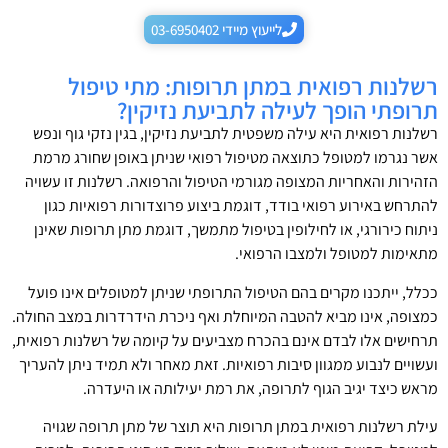
לייעוץ מיידי 03-6950402
רשלנות רפואית במתן תרופות: מתי טיפול
תרופתי הופך לעילה לתביעת נזיקין?
רשלנות רפואית היא עילה משפטית לתביעת נזיקין, בגין נזקי גוף ונפש
אשר נגרמו למטופל כתוצאה מטיפול רפואי שניתן באופן שחורג מרמת
הזהירות והאחריות המצופה מגורמי הטיפול והרפואה. רשלנות זו עשויה
להתרחש באירוע רפואי בודד, דוגמת ביצוע פרוצדורות רפואיות כגון
ניתוח כירורגי, או לחילופין בטיפול מתמשך, דוגמת מתן תרופות שאינן
מתאימות למטופל ולמצבו הרפואי.
ככלל, ייתכנו מקרים בהם הטיפול התרופתי שניתן למטופלים אינו פועל
כמצופה, אינו מביא להטבה המיוחלת ואף ניכרת הידרדרות במצב החולה.
תרחישים אלו לבדם אינם בהכרח מצביעים על קיומה של רשלנות רפואית,
ועשויים לנבוע ממגוון סיבות רפואיות. זאת מאחר ולא תמיד ניתן להעריך
מראש כיצד יגיב הגוף לתרופה, את רמת יעילותה או היעדרה.
עילת רשלנות רפואית במתן תרופות היא תוצר של מתן תרופה שגויה