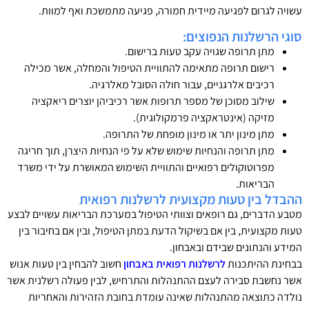
עשויה לגרום לפגיעה מיידית חמורה, פגיעה מתמשכת ואף למוות.
סוגי הרשלנות הנפוצים:
מתן תרופה שגויה עקב טעות ברישום.
רישום תרופה מתאימה להתוויית הטיפול והמחלה, אשר מכילה
רכיבים אלרגניים, עבור חולה הסובל מאלרגיה.
שילוב מסוכן של מספר תרופות אשר רכיביהן יוצרים ריאקציה
מזיקה (אינטראקציה פרמקולוגית).
מתן מינון יתר או מינון מופחת של התרופה.
מתן תרופה והנחיות שימוש שלא על פי הנחיות היצרן, תוך חריגה
מפרוטוקולים רפואיים והתוויית השימוש המאושרת על ידי משרד
הבריאות.
ההבדל בין טעות מקצועית לרשלנות רפואית
מטבע הדברים, גם רופאים וצוותי הטיפול במערכת הבריאות עשויים לבצע
טעות מקצועית, בין אם בשיקול הדעת במתן הטיפול, ובין אם בחיבור בין
המידע והנתונים שבידם ובאבחון.
בבחינת ההיתכנות
לרשלנות רפואית באבחון
חשוב להבחין בין טעות אנוש
אשר נחשבת סבירה לעצם ההתנהלות והתרחיש, לבין פעולה רשלנית אשר
נולדה כתוצאה מהתנהלות שאינה עומדת בחובת הזהירות והאחריות