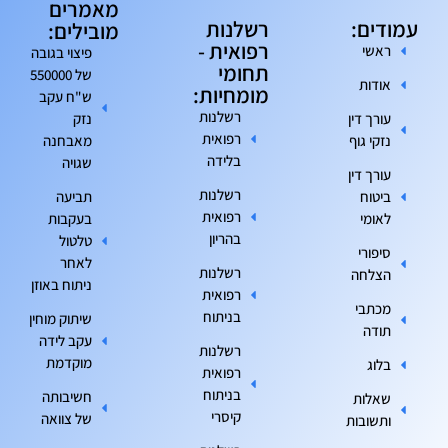
מאמרים
עמודים:
רשלנות
מובילים:
רפואית -
ראשי
פיצוי בגובה
תחומי
של 550000
אודות
מומחיות:
ש"ח עקב
רשלנות
עורך דין
נזק
רפואית
נזקי גוף
מאבחנה
בלידה
שגויה
עורך דין
רשלנות
ביטוח
תביעה
רפואית
לאומי
בעקבות
בהריון
טלטול
סיפורי
לאחר
רשלנות
הצלחה
ניתוח באוזן
רפואית
מכתבי
בניתוח
שיתוק מוחין
תודה
עקב לידה
רשלנות
מוקדמת
בלוג
רפואית
בניתוח
חשיבותה
שאלות
קיסרי
של צוואה
ותשובות