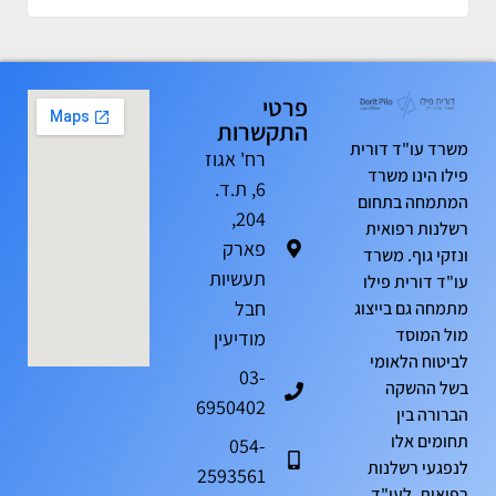
פרטי
התקשרות
משרד עו"ד דורית
רח' אגוז
פילו הינו משרד
6, ת.ד.
המתמחה בתחום
204,
רשלנות רפואית
פארק
ונזקי גוף. משרד
תעשיות
עו"ד דורית פילו
חבל
מתמחה גם בייצוג
מול המוסד
מודיעין
לביטוח הלאומי
03-
בשל ההשקה
6950402
הברורה בין
תחומים אלו
054-
לנפגעי רשלנות
2593561
רפואית. לעו"ד