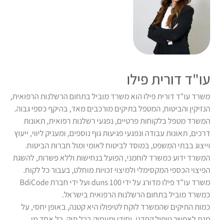
עו"ד דורית פילו
משרד עו"ד דורית פילו הוא משרד מוביל בתחום הרשלנות הרפואית,
הנזיקין והביטוח, המטפל בתיקים מורכבים מאד, בהיקף כספי גבוה.
המשרד מטפל בלקוחות פרטיים, נפגעי רשלנות רפואית, תאונות
דרכים, תאונות עבודה ונפגעי פגיעות גוף נוספים, ומעניק ליווי, ייעוץ
וייצוג בבתי המשפט, במוסד לביטוח לאומי ומול חברות הביטוח.
המשרד ידוע כמשרד לוחמני, הפועל בנחישות וללא פשרות, להשגת
הפיצוי הכספי המקסימלי ולמיצוי זכויות מוחלט, בעבור כל לקוח.
משרד עו"ד פילו מדורג על ידי duns 100 ועל ידי חברת BdiCode
כמשרד מוביל בתחום הרשלנות הרפואית בישראל.
כמות התיקים שהמשרד לוקח לטיפולו היא קטנה, באופן יחסי, על
מנת לאפשר טיפול קפדני, יסודי ומעמיק בכל תיק. כל אחד מן