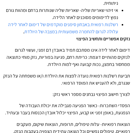
ניתוחית.
אי זיהוי שאריות שליה- שאריות שליה שנותרות ברחם ומהוות גורם
נפוץ לדימומים מסוכנים לאחר הלידה.
רשלנות רפואית באבחון סימנים מוקדמים של דימום לאחר לידה
עלולה לגרום להחמרה משמעותית במצבה של היולדת
.
נזקים אפשריים ותחשיב הפיצוי
דימום לאחר לידה אינו מסתכם תמיד באובדן דם זמני, ועשוי לגרום
לנזקים מהותיים דוגמת: כריתת רחם, פגיעה בפוריות, נזק מוחי כתוצאה
ממחסור בחמצן, נכות קבועה ואף למות היולדת.
תביעת רשלנות רפואית נועדה לפצות את היולדת ו/או משפחתה על הנזק
שנגרם, ולא להעניש את המוסד הרפואי.
לצורך חישוב הפיצוי נבחנים מספר ראשי נזק:
הפסדי השתכרות- כאשר הפגיעה מגבילה את יכולת העבודה של
הנפגעת, באופן זמני או קבוע, הפיצוי יכלול אובדן הכנסות בעבר ובעתיד.
הוצאות רפואיות- עלות טיפולים, תרופות, הוצאות שיקום, מעקבים
רפואיים, טיפולים נפשיים וכל הוצאה עתידית הצפויה בעקבות הנזק.