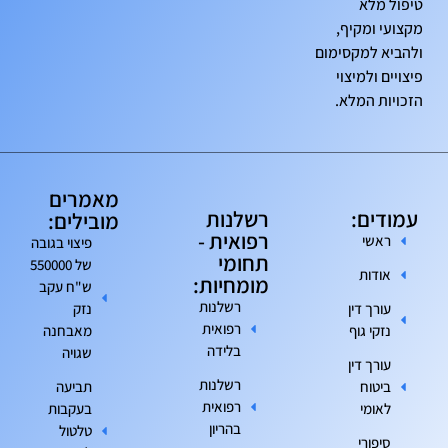
טיפול מלא
מקצועי ומקיף,
ולהביא למקסימום
פיצויים ולמיצוי
הזכויות המלא.
מאמרים
עמודים:
רשלנות
מובילים:
רפואית -
ראשי
פיצוי בגובה
תחומי
של 550000
אודות
מומחיות:
ש"ח עקב
רשלנות
עורך דין
נזק
רפואית
נזקי גוף
מאבחנה
בלידה
שגויה
עורך דין
רשלנות
ביטוח
תביעה
רפואית
לאומי
בעקבות
בהריון
טלטול
סיפורי