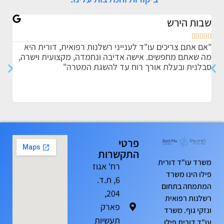
שבות הירש
אתי








"אם אתם צריכים עו"ד לענייני רשלנות רפואית, דורית היא
"ברצ
מה שאתם מחפשים. אישה אדיבה ונחמדה, מקצועית וישרה,
אותי
סבלנית ובעלת אורך רוח עד להשגת המטרה"
הדרך
הטיפ
ומקצ
פרטי
התקשרות
משרד עו"ד דורית
רח' אגוז
פילו הינו משרד
6, ת.ד.
המתמחה בתחום
204,
רשלנות רפואית
פארק
ונזקי גוף. משרד
תעשיות
עו"ד דורית פילו