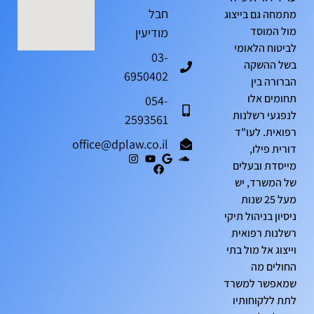
חבל
מתמחה גם בייצוג
מול המוסד
מודיעין
לביטוח הלאומי
03-
בשל ההשקה
6950402
הברורה בין
תחומים אלו
054-
לנפגעי רשלנות
2593561
רפואית. לעו"ד
office@dplaw.co.il
דורית פילו,
מייסדת ובעלים
של המשרד, יש
מעל 25 שנות
ניסיון בניהול תיקי
רשלנות רפואית
וייצוג אל מול בתי
החולים מה
שמאפשר למשרד
לתת ללקוחותיו