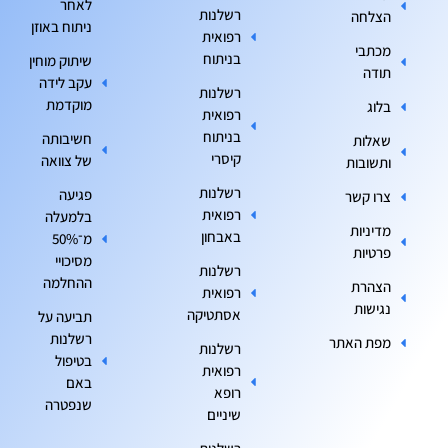
לאחר
רשלנות
הצלחה
ניתוח באוזן
רפואית
מכתבי
בניתוח
שיתוק מוחין
תודה
עקב לידה
רשלנות
מוקדמת
בלוג
רפואית
בניתוח
חשיבותה
שאלות
קיסרי
של צוואה
ותשובות
רשלנות
פגיעה
צרו קשר
רפואית
בלמעלה
מדיניות
באבחון
מ־50%
פרטיות
מסיכויי
רשלנות
ההחלמה
הצהרת
רפואית
נגישות
אסתטיקה
תביעה על
רשלנות
מפת האתר
רשלנות
בטיפול
רפואית
באם
רופא
שנפטרה
שיניים