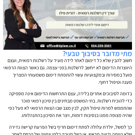
מתי מדובר בסיבוך טבעי?
חשוב להבין שלא כל דימום לאחר לידה מעיד על רשלנות רפואית, ועצם
היווצרות הדימום לא ייחשב לרשלנות בפני עצמה. גם כאשר הצוות הרפואי
פועל במסירות ובמקצועיות עשוי להתפתח דימום משמעותי המצריך
מענה וטיפול דחוף.
בדומה לסיבוכים אחרים בלידה, עצם התרחשות הדימום אינה מספיקה
כדי להוכיח רשלנות. בתי המשפט מבחינים בין סיכון רפואי מוכר
שהתממש למרות טיפול תקין, לבין מצב שבו הצוות הרפואי לא פעל כפי
שהיה מצופה ממנו בנסיבות דומות, ויצר את הסיכון בהתנהלותו.
כך למשל, יולדת עלולה לפתח דימום חריף בשל הפרעת קרישה נדירה
שלא הייתה ידועה מראש, או בשל תגובה בלתי צפויה של הרחם לאחר