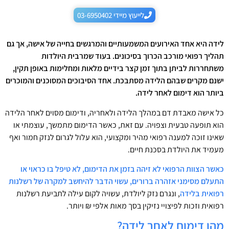
לייעוץ מיידי 03-6950402
לידה היא אחד האירועים המשמעותיים והמרגשים בחייה של אישה, אך גם
תהליך רפואי מורכב הכרוך בסיכונים. בעוד שמרבית היולדות
משתחררות לביתן בתוך זמן קצר בידיים מלאות ומחלימות באופן תקין,
ישנם מקרים שבהם הלידה מסתבכת. אחד הסיבוכים המסוכנים והמוכרים
ביותר הוא דימום לאחר לידה.
כל אישה מאבדת דם במהלך הלידה ולאחריה, ודימום מסוים לאחר הלידה
הוא תופעה טבעית וצפויה. עם זאת, כאשר הדימום מתמשך, עוצמתי או
שאינו זוכה למענה רפואי מהיר ומקצועי, הוא עלול לגרום לנזק חמור ואף
מעמיד את היולדת בסכנת חיים.
כאשר
הצוות
הרפואי
לא
זיהה
בזמן
את
הדימום,
לא
טיפל
בו
כראוי
או
התעלם
מסימני
אזהרה
ברורים,
עשוי
הדבר
להיחשב
למקרה
של
רשלנות
רפואית
בלידה
, ונגרם נזק ליולדת, עשויה לקום עילה לתביעת רשלנות
רפואית וזכות לפיצויי נזיקין בסך מאות אלפי ₪ ויותר.
מהו דימום לאחר לידה?