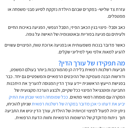
עזרת צד שלישי- במקרים שבהם היולדת נזקקת לסיוע מבני משפחה או
ממטפלים.
כאב וסבל- פיצוי בגין הכאב הפיזי, הסבל הנפשי, הפגיעה באיכות החיים
ולעיתים גם פגיעה בפוריות ובאוטונומיה של האישה על גופה.
כאשר מדובר בנכות משמעותית או בפגיעה ארוכת טווח, הפיצויים עשויים
להגיע למאות אלפי ואף למיליוני שקלים.
מה תפקידו של עורך הדין?
תביעות רשלנות רפואית בלידה הן מהמורכבות ביותר בעולם המשפט,
ודורשות הבנה מעמיקה של ההיבטים הרפואיים והמשפטיים גם יחד. כבר
בפגישת הייעוץ הראשונית יידע עורך הדין המנוסה להעריך את היתכנות
התביעה ופוטנציאל הפיצוי ככל שקיים, ולבצע הערכה מקצועית של
המקרה עם מומחה רפואי מתאים.
ככל שמומחה רפואי שבחן את התיק
יביע את דעתו כי אכן מדובר במקרה של רשלנות רפואית
שניתן להוכיחו,
ניתן יהיה לפעול למיצוי זכויותיה של היולדת, עורך הדין יגיש את התביעה
תוך ניתוח מדוקדק של הרשומות הרפואיות וחוות הדעת הרפואית.