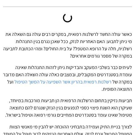
כאשר עולה החשד לרשלנות רפואית, במקרים רבים עולה גם השאלה את
מי ניתן לתבוע: האם האחריות לנזק, ככל שאכן נגרם בגין התנהלות
רשלנית, חלה על הרופא המטפל? על בית החולים? ומהי הכתובת לתביעה
במקרה של מספר גורמים אחראים?
לעיתים כבר בשלבי המעקב והבדיקות ניתן לזהות התנהלות שאינה
עומדת בסטנדרטים המקובלים, ובמצבים כאלה עולה השאלה האם מדובר
במקרה של
רשלנות רפואית בהריון אשר השפיעה על המשך הטיפול
ועל
התוצאה הסופית.
תביעות נזיקין בתחום הרשלנות הרפואית הן תביעות מורכבות במיוחד,
שעיקרן הוא השגת פיצוי כספי לנפגעים בגין הנזק שנגרם להם כתוצאה
מטיפול שאינו עומד בסטנדרטים המחייבים גורמי רפואה וטיפול בישראל.
לצורך בניית התיק ועמידה בתבחיני ההוכחה יש להבין מי מאנשי הצוות
המטפל התרשל וגרם לנזק, אולם האחריות הנזיקית לרוב תוטל על המוסד