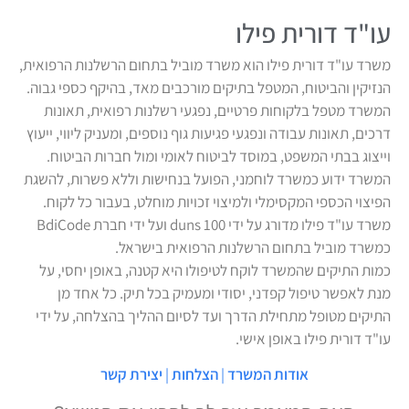
עו"ד דורית פילו
משרד עו"ד דורית פילו הוא משרד מוביל בתחום הרשלנות הרפואית,
הנזיקין והביטוח, המטפל בתיקים מורכבים מאד, בהיקף כספי גבוה.
המשרד מטפל בלקוחות פרטיים, נפגעי רשלנות רפואית, תאונות
דרכים, תאונות עבודה ונפגעי פגיעות גוף נוספים, ומעניק ליווי, ייעוץ
וייצוג בבתי המשפט, במוסד לביטוח לאומי ומול חברות הביטוח.
המשרד ידוע כמשרד לוחמני, הפועל בנחישות וללא פשרות, להשגת
הפיצוי הכספי המקסימלי ולמיצוי זכויות מוחלט, בעבור כל לקוח.
משרד עו"ד פילו מדורג על ידי duns 100 ועל ידי חברת BdiCode
כמשרד מוביל בתחום הרשלנות הרפואית בישראל.
כמות התיקים שהמשרד לוקח לטיפולו היא קטנה, באופן יחסי, על
מנת לאפשר טיפול קפדני, יסודי ומעמיק בכל תיק. כל אחד מן
התיקים מטופל מתחילת הדרך ועד לסיום ההליך בהצלחה, על ידי
עו"ד דורית פילו באופן אישי.
אודות המשרד
|
הצלחות
|
יצירת קשר