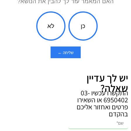
האם המאמר עזר לך להבין את הנושא?
כן
לא
שליחה ←
יש לך עדיין
שאלה?
התקשרו עכשיו 03-
6950402 או השאירו
פרטים ואחזור אליכם
בהקדם