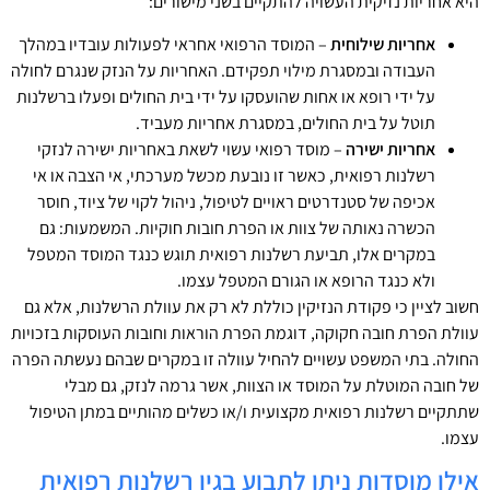
היא אחריות נזיקית העשויה להתקיים בשני מישורים:
אחריות שילוחית
– המוסד הרפואי אחראי לפעולות עובדיו במהלך
העבודה ובמסגרת מילוי תפקידם. האחריות על הנזק שנגרם לחולה
על ידי רופא או אחות שהועסקו על ידי בית החולים ופעלו ברשלנות
תוטל על בית החולים, במסגרת אחריות מעביד.
אחריות ישירה
– מוסד רפואי עשוי לשאת באחריות ישירה לנזקי
רשלנות רפואית, כאשר זו נובעת מכשל מערכתי, אי הצבה או אי
אכיפה של סטנדרטים ראויים לטיפול, ניהול לקוי של ציוד, חוסר
הכשרה נאותה של צוות או הפרת חובות חוקיות. המשמעות: גם
במקרים אלו, תביעת רשלנות רפואית תוגש כנגד המוסד המטפל
ולא כנגד הרופא או הגורם המטפל עצמו.
חשוב לציין כי פקודת הנזיקין כוללת לא רק את עוולת הרשלנות, אלא גם
עוולת הפרת חובה חקוקה, דוגמת הפרת הוראות וחובות העוסקות בזכויות
החולה. בתי המשפט עשויים להחיל עוולה זו במקרים שבהם נעשתה הפרה
של חובה המוטלת על המוסד או הצוות, אשר גרמה לנזק, גם מבלי
שתתקיים רשלנות רפואית מקצועית ו/או כשלים מהותיים במתן הטיפול
עצמו.
אילו מוסדות ניתן לתבוע בגין רשלנות רפואית