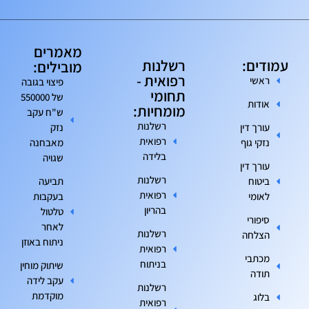
מאמרים
עמודים:
רשלנות
מובילים:
רפואית -
ראשי
פיצוי בגובה
תחומי
של 550000
אודות
מומחיות:
ש"ח עקב
רשלנות
עורך דין
נזק
רפואית
נזקי גוף
מאבחנה
בלידה
שגויה
עורך דין
רשלנות
ביטוח
תביעה
רפואית
לאומי
בעקבות
בהריון
טלטול
סיפורי
לאחר
רשלנות
הצלחה
ניתוח באוזן
רפואית
מכתבי
בניתוח
שיתוק מוחין
תודה
עקב לידה
רשלנות
מוקדמת
בלוג
רפואית