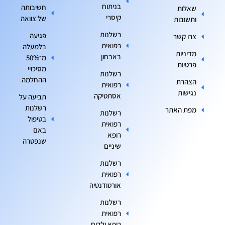
בניתוח
חשיבותה
שאלות
קיסרי
של צוואה
ותשובות
רשלנות
פגיעה
צרו קשר
רפואית
בלמעלה
מדיניות
באבחון
מ־50%
פרטיות
מסיכויי
רשלנות
ההחלמה
הצהרת
רפואית
נגישות
אסתטיקה
תביעה על
רשלנות
מפת האתר
רשלנות
בטיפול
רפואית
באם
רופא
שנפטרה
שיניים
רשלנות
רפואית
אורטודנטיה
רשלנות
רפואית
רופא ילדים