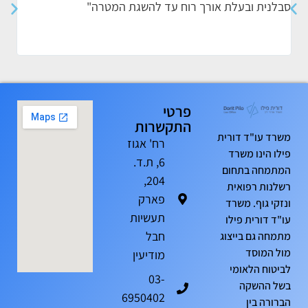
סבלנית ובעלת אורך רוח עד להשגת המטרה"
הדרך
הטיפ
ומקצ
פרטי
התקשרות
משרד עו"ד דורית
רח' אגוז
פילו הינו משרד
6, ת.ד.
המתמחה בתחום
204,
רשלנות רפואית
פארק
ונזקי גוף. משרד
תעשיות
עו"ד דורית פילו
חבל
מתמחה גם בייצוג
מול המוסד
מודיעין
לביטוח הלאומי
03-
בשל ההשקה
6950402
הברורה בין