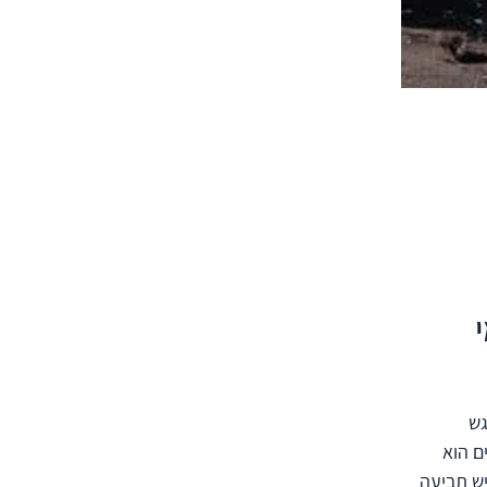
גש
ם הוא
יש תביעה