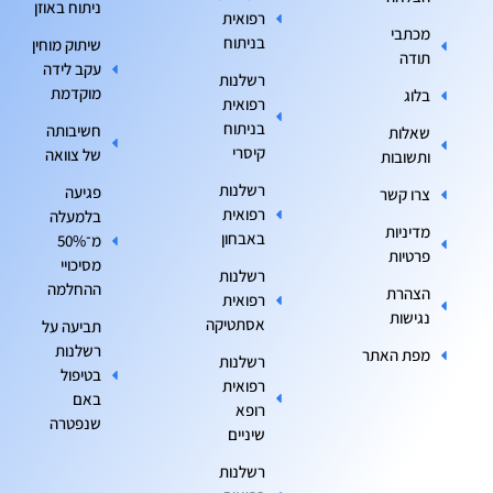
ניתוח באוזן
רפואית
מכתבי
בניתוח
שיתוק מוחין
תודה
עקב לידה
רשלנות
מוקדמת
בלוג
רפואית
בניתוח
חשיבותה
שאלות
קיסרי
של צוואה
ותשובות
רשלנות
פגיעה
צרו קשר
רפואית
בלמעלה
מדיניות
באבחון
מ־50%
פרטיות
מסיכויי
רשלנות
ההחלמה
הצהרת
רפואית
נגישות
אסתטיקה
תביעה על
רשלנות
מפת האתר
רשלנות
בטיפול
רפואית
באם
רופא
שנפטרה
שיניים
רשלנות