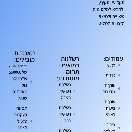
מקצועי ומקיף,
ולהביא למקסימום
פיצויים ולמיצוי
הזכויות המלא.
מאמרים
עמודים:
רשלנות
מובילים:
רפואית -
ראשי
פיצוי בגובה
תחומי
של 550000
אודות
מומחיות:
ש"ח עקב
רשלנות
עורך דין
נזק
רפואית
נזקי גוף
מאבחנה
בלידה
שגויה
עורך דין
רשלנות
ביטוח
תביעה
רפואית
לאומי
בעקבות
בהריון
טלטול
סיפורי
לאחר
רשלנות
הצלחה