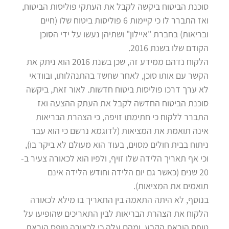
סוכנת הביטוח ביקשה לקבל את העתקי פוליסות הביטוח,
ואז התברר לו כי קיימות 6 פוליסות ביטוח שלו (חיים
ובריאות) בחברת "איילון" ושתיהן נעשו על ידי הסוכן
הקודם שלו בשנת 2016.
הלקוח נדהם ממידע זה, שכן בשנת 2016 הוא ניתק את
הקשר עם אותו סוכן, לאחר שחשד בהתנהלותו, ובוודאי
לא ערך דרכו פוליסות ביטוח חדשות. לאור זאת, ביקשה
סוכנת הביטוח החדשה לקבל את העתק ההצעה ואז
התברר ללקוח כי חתימתו זויפה, כי הצהרת הבריאות
אינה תואמת את המציאות (לדוגמא נרשם כי הוא עבר
ניתוח בבית חולים מסוים, בעוד הוא מעולם לא ביקר בו),
וכי אף תאריך הלידה שלו זויף, ולפיו הוא לכאורה צעיר ב-
20 שנים (כאשר גם יום הלידה וחודש הלידה אינם
תואמים את המציאות).
בנוסף, לא היתה התאמה בין התאריך בו מילא לכאורה
הלקוח את הצהרת הבריאות לבין התאריכים שהופיעו על
טופס הוראת הקבע, ומהם עלה כי לכאורה טופס הוראת