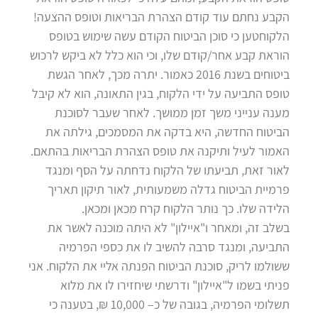
הקבע נחתם עוד קודם הצהרת הבריאות וטופס ההצעה!
הלקוחטען כי סוכן הביטוח הקודם עשה שימוש בטופס
הוראת קבע אחר/קודם שלו, וכי הוא כלל לא ביקש לרכוש
ביטוחים בשנת 2016 כאמור. יתרה מכך, לאחר הגשת
טופס התביעה על ידי הלקוח, בגין התאונה, הוא לא קיבל
מענה ענייני משך זמן ממושך. לאחר שעבר לסוכנת
הביטוח החדשה, היא בדקה את המסמכים, גילתה את
האמור לעיל ותיקנה את טופס הצהרת הבריאות בהתאם.
לאור זאת, תביעתו של הלקוח נדחתה על הסף ומנגד
פרמיית הביטוח גדלה משמעותית, לאור תיקון תאריך
הלידה שלו. כך נותר הלקוח קרח מכאן ומכאן.
בשלב זה, ומאחר ו"איילון" לא היתה מוכנה לאשר את
התביעה, ומנגד סרבה להשיב לו את כספי הפרמיה
ששולמו לריק, סוכנת הביטוח הפנתה אליי את הלקוח. אני
פניתי בשמו ל"איילון" ודרשתי שיחזירו לו את מלוא
תשלומי הפרמיה, בגובה של כ– 10,000 ₪, בטענה כי