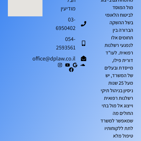
מול המוסד
מודיעין
לביטוח הלאומי
03-
בשל ההשקה
6950402
הברורה בין
תחומים אלו
054-
לנפגעי רשלנות
2593561
רפואית. לעו"ד
office@dplaw.co.il
דורית פילו,
מייסדת ובעלים
של המשרד, יש
מעל 25 שנות
ניסיון בניהול תיקי
רשלנות רפואית
וייצוג אל מול בתי
החולים מה
שמאפשר למשרד
לתת ללקוחותיו
טיפול מלא