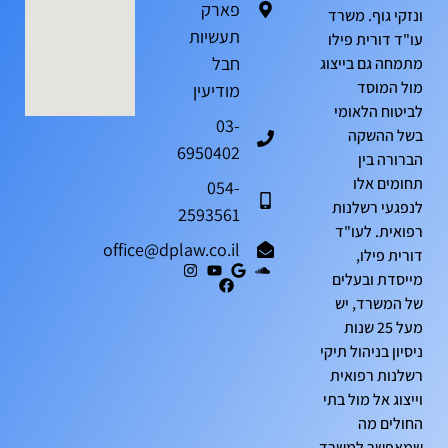
פארק
ונזקי גוף. משרד
תעשיות
עו"ד דורית פילו
חבל
מתמחה גם בייצוג
מול המוסד
מודיעין
לביטוח הלאומי
03-
בשל ההשקה
6950402
הברורה בין
תחומים אלו
054-
לנפגעי רשלנות
2593561
רפואית. לעו"ד
office@dplaw.co.il
דורית פילו,
מייסדת ובעלים
של המשרד, יש
מעל 25 שנות
ניסיון בניהול תיקי
רשלנות רפואית
וייצוג אל מול בתי
החולים מה
שמאפשר למשרד