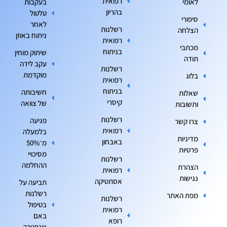
רפואית
לאומי
בעקבות
בהריון
טלטול
סיפורי
לאחר
רשלנות
הצלחה
ניתוח באוזן
רפואית
מכתבי
בניתוח
שיתוק מוחין
תודה
עקב לידה
רשלנות
מוקדמת
בלוג
רפואית
בניתוח
חשיבותה
שאלות
קיסרי
של צוואה
ותשובות
רשלנות
פגיעה
צרו קשר
רפואית
בלמעלה
מדיניות
באבחון
מ־50%
פרטיות
מסיכויי
רשלנות
ההחלמה
הצהרת
רפואית
נגישות
אסתטיקה
תביעה על
רשלנות
מפת האתר
רשלנות
בטיפול
רפואית
באם
רופא
שנפטרה