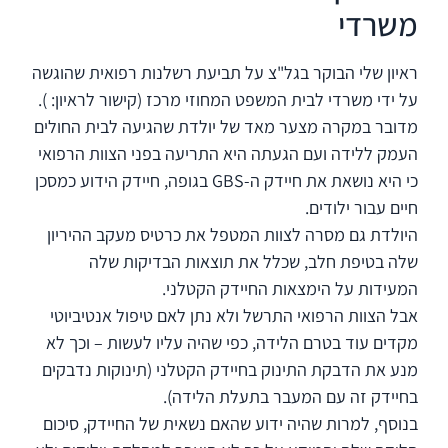
משרדי
ראיון שלי הבוקר בגל"צ על תביעת רשלנות רפואית שהוגשה
על ידי משרדי לבית המשפט המחוזי מרכז (קישור לראיון: ).
מדובר במקרה מצער מאד של יולדת שהגיעה לבית החולים
העמק ללידה ועם הגעתה היא התריעה בפני הצוות הרפואי
כי היא נושאת את חיידק ה-GBS בגופה, חיידק הידוע כמסכן
חיים עבור ילודים.
היולדת גם מסרה לצוות המטפל את כרטיס מעקב ההיריון
שלה בטיפת חלב, שכלל את תוצאות הבדיקות שלה
המעידות על הימצאות החיידק הקטלני.
אבל הצוות הרפואי התרשל ולא נתן לאם טיפול אנטיביוטי
מקדים עוד בטרם הלידה, כפי שהיה עליו לעשות – וכך לא
מנע את הדבקת התינוק בחיידק הקטלני (תינוקות נדבקים
בחיידק זה עם המעבר בתעלת הלידה).
בנוסף, למרות שהיה ידוע שהאם נשאית של החיידק, סיכום