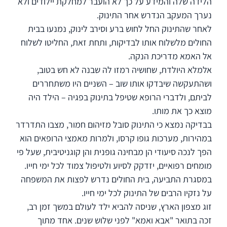
הלידה שלה והמידע על כך לא הועבר למחלקת יילודים ולא
נערך המעקב הנדרש אחר התינוק.
לאחר שהתינוק החל לחוש ברע וסירב לינוק, נמנעו בבית
החולים מלשלוח אותו לבדיקות, ותחת זאת, החליטו לשלוח
אל האמא מדריכת הנקה.
אלמלא היולדת, שחושיה רמזו לה שבנה לא חש בטוב,
ושהתעקשה שיבדקו אותו שוב – השניים היו משתחררים
לביתם, ולדברי הרופא שטיפל בתינוק בפגיה – הילד היה
מוצא כך את מותו.
בבדיקה נמצא כי התינוק סובל מזיהום חמור, מצבו התדרדר
במהירות, מערכות גופו קרסו, ולמרות מאמצי הרופאים הוא
הפך לנכה סיעודי הן מבחינה גופנית והן קוגניטיבית, שעל פי
מומחים רפואיים, יזדקק לסיוע ולטיפול צמוד לכל ימי חייו.
במסגרת התביעה, בית החולים נדרש לפצות את המשפחה
על נזקיו הרבים של התינוק לכל ימי חייו.
זוג מצפון הארץ, שניסה להביא ילד לעולם במשך זמן רב,
זכה בתואר "אבא ואמא" לפני שלוש שנים. אחד מתוך