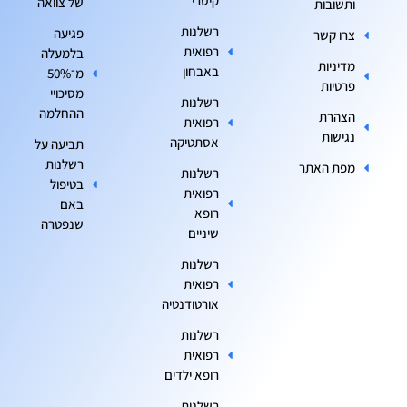
קיסרי
של צוואה
ותשובות
רשלנות
פגיעה
צרו קשר
רפואית
בלמעלה
מדיניות
באבחון
מ־50%
פרטיות
מסיכויי
רשלנות
ההחלמה
הצהרת
רפואית
נגישות
אסתטיקה
תביעה על
רשלנות
מפת האתר
רשלנות
בטיפול
רפואית
באם
רופא
שנפטרה
שיניים
רשלנות
רפואית
אורטודנטיה
רשלנות
רפואית
רופא ילדים
רשלנות