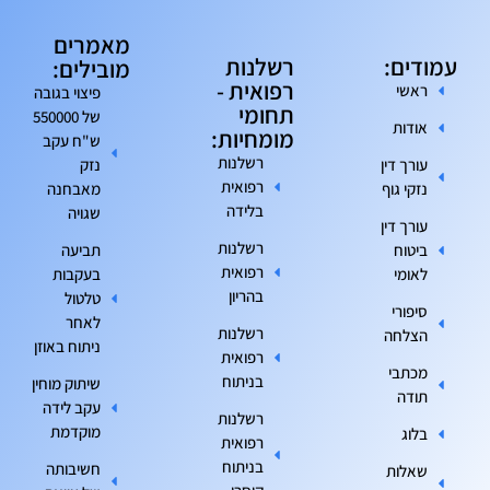
מאמרים
עמודים:
רשלנות
מובילים:
רפואית -
ראשי
פיצוי בגובה
תחומי
של 550000
אודות
מומחיות:
ש"ח עקב
רשלנות
עורך דין
נזק
רפואית
נזקי גוף
מאבחנה
בלידה
שגויה
עורך דין
רשלנות
ביטוח
תביעה
רפואית
לאומי
בעקבות
בהריון
טלטול
סיפורי
לאחר
רשלנות
הצלחה
ניתוח באוזן
רפואית
מכתבי
בניתוח
שיתוק מוחין
תודה
עקב לידה
רשלנות
מוקדמת
בלוג
רפואית
בניתוח
חשיבותה
שאלות