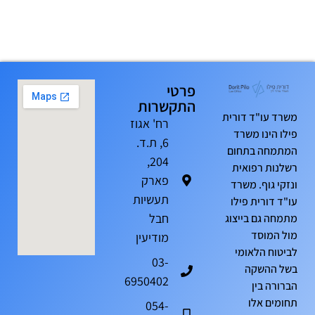
פרטי
התקשרות
משרד עו"ד דורית
רח' אגוז
פילו הינו משרד
6, ת.ד.
המתמחה בתחום
204,
רשלנות רפואית
פארק
ונזקי גוף. משרד
תעשיות
עו"ד דורית פילו
חבל
מתמחה גם בייצוג
מול המוסד
מודיעין
לביטוח הלאומי
03-
בשל ההשקה
6950402
הברורה בין
תחומים אלו
054-