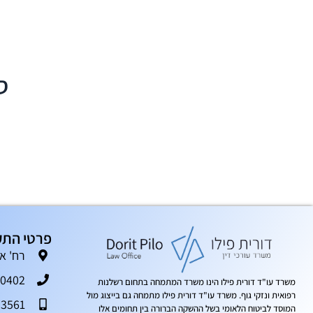
ס
פרטי התק
רח' אגוז 6, ת.ד. 204, פארק ת
50402
משרד עו"ד דורית פילו הינו משרד המתמחה בתחום רשלנות
רפואית ונזקי גוף. משרד עו"ד דורית פילו מתמחה גם בייצוג מול
93561
המוסד לביטוח הלאומי בשל ההשקה הברורה בין תחומים אלו