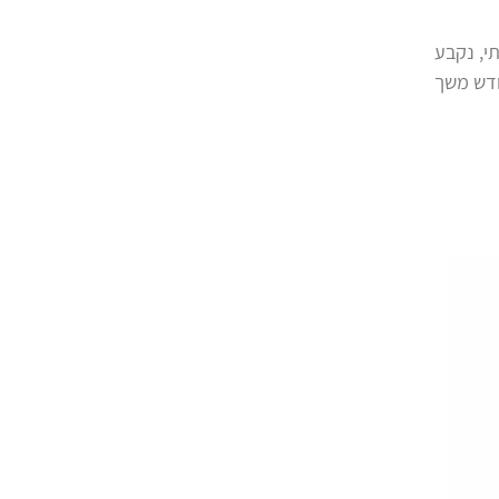
י, נקבע
ן מלא ותקבל תשלום חודשי של 3,566 ש"ח כל חודש משך