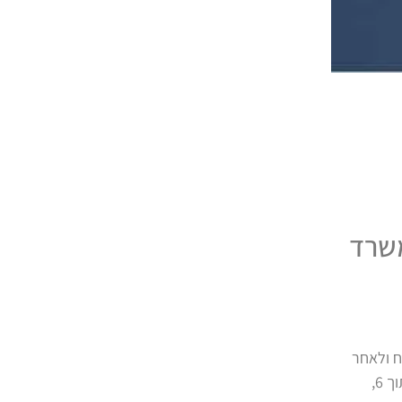
משרד
ברת הביטוח ולאחר
שבדקו אותה קבעו כי היא עצמאית בכל פעולות היומיום ואינה זכאית לתגמולי ביטוח סיעודי (הניקוד שניתן לה 0 מתוך 6,