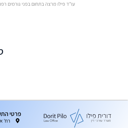
עו"ד פילו מרצה בתחום בפני גורמים רפואי
ס
פרטי התק
רח' אגוז 6, ת.ד. 204, פארק ת