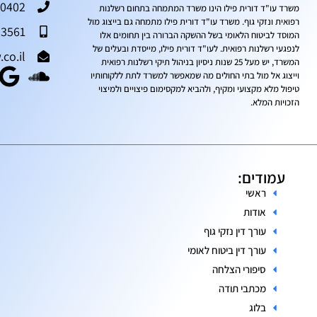
50402
משרד עו"ד דורית פילו הינו משרד המתמחה בתחום רשלנות
רפואית ונזקי גוף. משרד עו"ד דורית פילו מתמחה גם בייצוג מול
93561
המוסד לביטוח הלאומי בשל ההשקה הברורה בין תחומים אלו
לנפגעי רשלנות רפואית. לעו"ד דורית פילו, מייסדת ובעלים של
co.il
המשרד, יש מעל 25 שנות ניסיון בניהול תיקי רשלנות רפואית
וייצוג אל מול בתי החולים מה שמאפשר למשרד לתת ללקוחותיו
טיפול מלא מקצועי ומקיף, ולהביא למקסימום פיצויים ולמיצוי
הזכויות המלא.
עמודים:
ראשי
אודות
עורך דין נזקי גוף
עורך דין ביטוח לאומי
סיפורי הצלחה
מכתבי תודה
בלוג