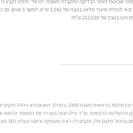
. מספר שבועות לאחר הבדיקה התקבלה תשובת "הראל" ולפיה נקבע כי ה
אינו עצמאי ב- 4 מתוך 6 פעולות היומיום ולכן זכאי לגמלת סיעוד מל
עו"ד פילו הינה מומחית בתחום נזקי הגוף והרשלנות הרפואית משנת 1999. במהלך השנים היא ניה
ין והרשלנות הרפואית. עו"ד פילו ייצגה בעברה את הממסד הרפואי ו
הביטוח, וניסיונה בעבר, כמו גם ניסיונה כ