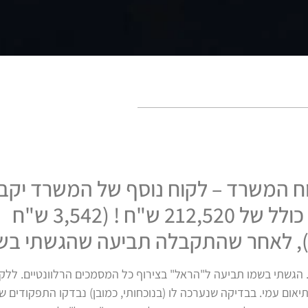
קוח המשרד – לקוח נוסף של המשרד יקב
תגמולי ביטוח סיעודי בסך כולל של 212,520 ש"ח ! (3,542 ש"ח
 הגשתי בשמו תביעה ל"הראל" בצירוף כל המסמכים הרלוונטיים. ללק
אום עמי. בבדיקה שנערכה לו (בנוכחותי, כמובן) נבדקו התפקודים ש